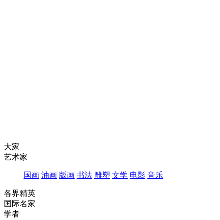
大家
艺术家
国画
油画
版画
书法
雕塑
文学
电影
音乐
各界精英
国际名家
学者