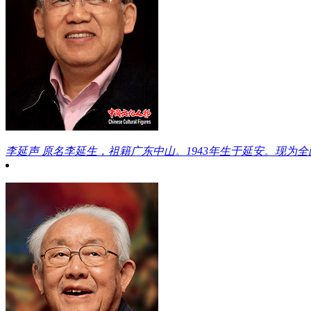
李延声
原名李延生，祖籍广东中山。1943年生于延安。现为全国