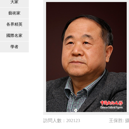
大家
藝術家
各界精英
國際名家
學者
訪問人數：202123
王保胜: 