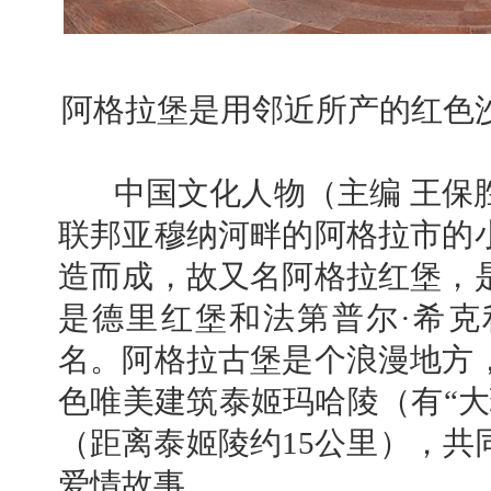
阿格拉堡是用邻近所产的红色
中国文化人物（主编 王保
联邦亚穆纳河畔的阿格拉市的
造而成，故又名阿格拉红堡，
是德里红堡和法第普尔·希克
名。阿格拉古堡是个浪漫地方
色唯美建筑泰姬玛哈陵（有“大
（距离泰姬陵约15公里），共
爱情故事。