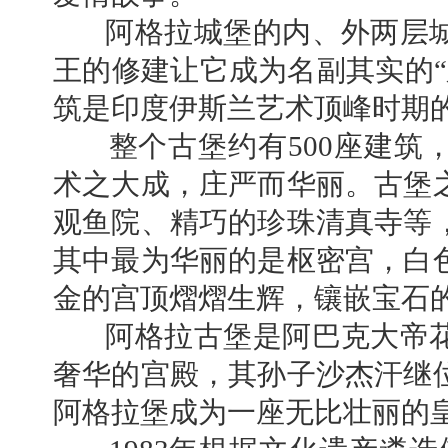
阿格拉城堡的内、外两层
王的修建让它成为名副其实的“
筑是印度伊斯兰艺术顶峰时期
整个古堡约有500座建筑
术之大成，庄严而华丽。古堡
观鱼院、精巧的珍珠清真寺等
其中最为华丽的是枢密宫，白
金的宫顶熠熠生辉，镶嵌宝石
阿格拉古堡是阿巴克大帝
奢华的宫殿，其孙子沙杰汗继
阿格拉堡成为一座无比壮丽的