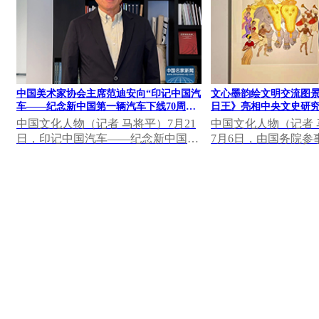
中国美术家协会主席范迪安向“印记中国汽
文心墨韵绘文明交流图景
车——纪念新中国第一辆汽车下线70周年
日王》亮相中央文史研究
大众篆刻作品展”发表视频致辞
果展
中国文化人物（记者 马将平）7月21
中国文化人物（记者 马
日，印记中国汽车——纪念新中国第
7月6日，由国务院参
一辆汽车下线70周年大众篆刻作品展
研究馆主办，中国美
在中国一汽博物馆...
心墨韵——中央...