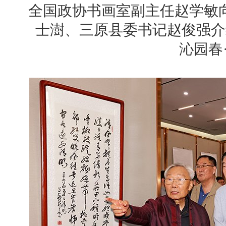
全国政协书画室副主任赵学敏
士澍、三原县委书记赵俊强介
沁园春