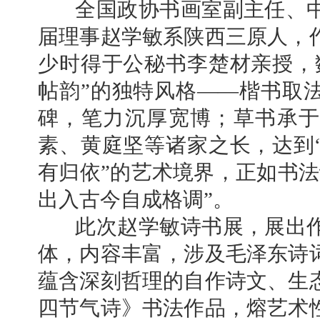
全国政协书画室副主任、中
届理事赵学敏系陕西三原人，
少时得于公秘书李楚材亲授，
帖韵”的独特风格——楷书取
碑，笔力沉厚宽博；草书承于
素、黄庭坚等诸家之长，达到
有归依”的艺术境界，正如书法
出入古今自成格调”。
此次赵学敏诗书展，展出作
体，内容丰富，涉及毛泽东诗
蕴含深刻哲理的自作诗文、生
四节气诗》书法作品，熔艺术