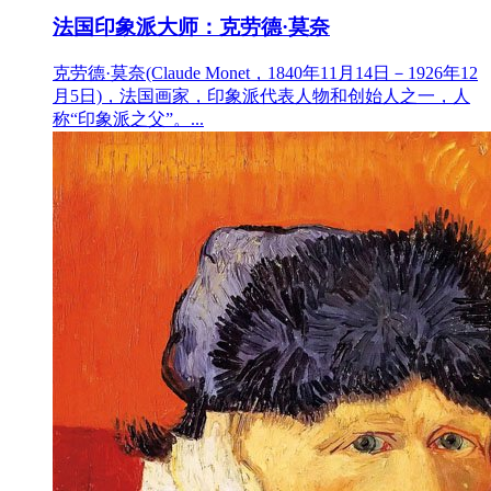
法国印象派大师：克劳德·莫奈
克劳德·莫奈(Claude Monet，1840年11月14日－1926年12
月5日)，法国画家，印象派代表人物和创始人之一，人
称“印象派之父”。...