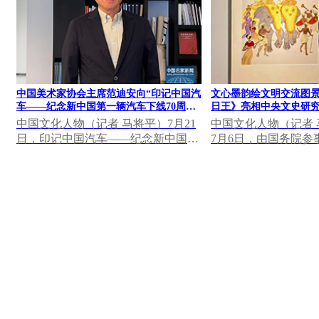
中国美术家协会主席范迪安向“印记中国汽
文心墨韵绘文明交流图景
车——纪念新中国第一辆汽车下线70周年
日王》亮相中央文史研究
大众篆刻作品展”发表视频致辞
果展
中国文化人物（记者 马将平）7月21
中国文化人物（记者 马
日，印记中国汽车——纪念新中国第
7月6日，由国务院参
一辆汽车下线70周年大众篆刻作品展
研究馆主办，中国美
在中国一汽博物馆...
心墨韵——中央...