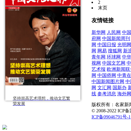
2
末页
友情链接
新华网
人民网
中
府网
中国新闻周刊
网
中国日报
光明
网
网易
搜狐网
新
青年网
环球网
中
视网
中国文艺网
艺术报
欧洲新闻联
网
中国侨网
中青
中国新闻图片网
中
网
文汇网
国新办
线
参考消息
海外
坚持崇高艺术理想，推动文艺繁
荣发展
版权所有：名家新闻网 
© 2008-2022 I
ICP备09046791号-1