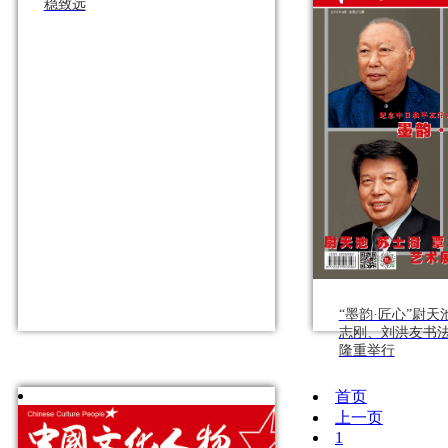
稳致远
“墨韵·匠心”尉
志刚、刘洪友书
隆重举行
首页
上一页
1