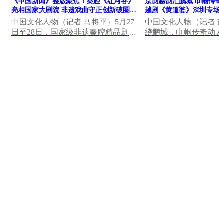
《中国新闻》整版聚焦！秦腔《红河谷》
京韵越韵汇鹏城 巾帼传
亮相国家大剧院 非遗戏曲守正创新破圈出
越剧《黄道婆》深圳专
彩
中国文化人物（记者 马将平）5月27
中国文化人物（记者
日至28日，国家级非遗秦腔精品剧目
绕鹏城，巾帼传奇动人
《红河谷》登陆国家大剧院“百戏中
晚，深圳罗湖区凤凰
华——非遗戏曲展...
座无虚席，北京...