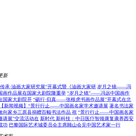
更新
典传承·油画大家研究展”开幕式暨《油画大家研
岁月之镜——冯
国画作品展在国家大剧院隆重举
“岁月之镜”——冯远中国画作
在国家大剧院开
“砺行·归真——张根虎书画作品展”开幕式在北
【新闻视频】“景行行止——中国画名家学术邀请展
著名书法家
敏向家乡三原县捐赠百幅书法作品 祝
“景行行止——中国画名家
邀请展”交流活动在
新时代 新科技：中日医疗智领康复康养西安
成功
巴黎国际艺术城委员会主席顾山会见中国艺术家一行