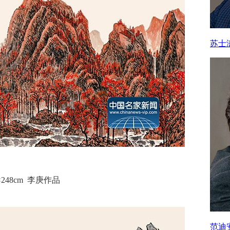
苏士
248cm 李庚作品
范迪