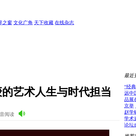
界之窗
文化广角
天下收藏
在线杂志
最近
“经
庚的艺术人生与时代担当
远中
品展
京举
赵学
音阅读
学术
论坛