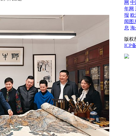
网
中
年网
报
欧
闻图
息
海
版权所
ICP备