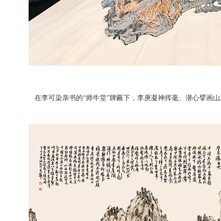
在李可染亲书的“师牛堂”牌匾下，李庚凝神挥毫、潜心擘画