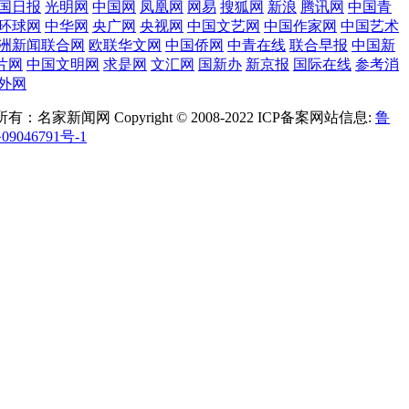
国日报
光明网
中国网
凤凰网
网易
搜狐网
新浪
腾讯网
中国青
环球网
中华网
央广网
央视网
中国文艺网
中国作家网
中国艺术
洲新闻联合网
欧联华文网
中国侨网
中青在线
联合早报
中国新
片网
中国文明网
求是网
文汇网
国新办
新京报
国际在线
参考消
外网
有：名家新闻网 Copyright © 2008-2022 ICP备案网站信息:
鲁
09046791号-1