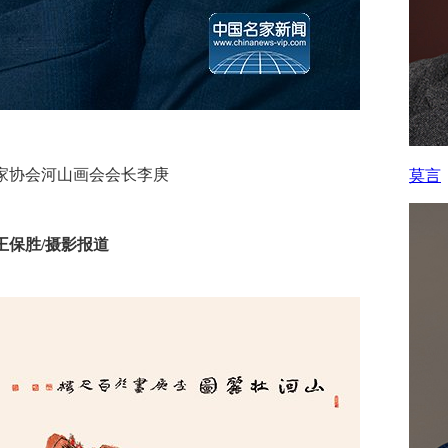
家协会河山画会会长李庚
莫言
王保胜/摄影报道